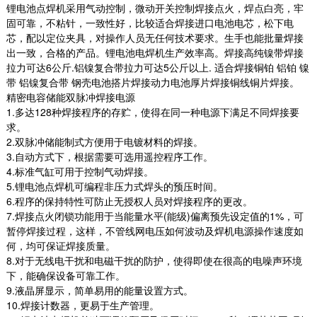
锂电池点焊机采用气动控制，微动开关控制焊接点火，焊点白亮，牢
固可靠，不粘针，一致性好，比较适合焊接进口电池电芯，松下电
芯，配以定位夹具，对操作人员无任何技术要求。生手也能批量焊接
出一致，合格的产品。锂电池电焊机生产效率高。焊接高纯镍带焊接
拉力可达6公斤.铝镍复合带拉力可达5公斤以上. 适合焊接铜铂 铝铂 镍
带 铝镍复合带 钢壳电池搭片焊接动力电池厚片焊接铜线铜片焊接。
精密电容储能双脉冲焊接电源
1.多达128种焊接程序的存贮，使得在同一种电源下满足不同焊接要
求。
2.双脉冲储能制式方便用于电镀材料的焊接。
3.自动方式下，根据需要可选用遥控程序工作。
4.标准气缸可用于控制气动焊接。
5.锂电池点焊机可编程非压力式焊头的预压时间。
6.程序的保持特性可防止无授权人员对焊接程序的更改。
7.焊接点火闭锁功能用于当能量水平(能级)偏离预先设定值的1%，可
暂停焊接过程，这样，不管线网电压如何波动及焊机电源操作速度如
何，均可保证焊接质量。
BT-850B-XZ-10000A 晶体管(7轴)...
8.对于无线电干扰和电磁干扰的防护，使得即使在很高的电噪声环境
一、主要功能 圆柱型电芯的组合式双面自动化焊
下，能确保设备可靠工作。
接 二、产品特点 自动化焊接，焊点均匀，一致...
9.液晶屏显示，简单易用的能量设置方式。
2025-09-16
10.焊接计数器，更易于生产管理。