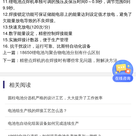
11.锂电池点焊机单独可调的预压及保压时间0～0.9秒，调节范围0到
BT-280Y/290 移动电源全自动点焊机
9.9秒。
12.焊接锁定功能可保证储能电容上的能量达到设定值才放电，避免了
一、主要功能 圆柱型电芯自动化焊接，可组合成
欠能量放电导致的不良焊接。
并联或串联 采用盘状卷料镍片，根据设定的长...
13.快速充放电(120次/分)
2026-01-14
14.数字能量设定，精密控制焊接能量
15.实施焊接计数器，便于生产管理
BT-2113B 储能/动力电池组全自动生产线
16. 抗干扰设计，运行可靠。比斯特自动化设备
一、产品参数 设备功率 ...
上一篇：
18650锂电池与聚合物电池分别有什么区别
2026-01-14
下一篇：
精密点焊机的在焊接时有哪些常见问题，附解决方法
BT-1418 单节自动点焊机
相关阅读
一、主要功能 圆柱型电芯自动测试电压内阻，自
动检测文字位置，自动贴侧面高温胶，自动 化焊
圆柱电池分选机严格的设计工艺，大大提升了工作效率
接 ...
2025-09-19
电池组生产线的焊接工艺怎么选？
BT-850B-XZ-10000A 晶体管(7轴...
电池包自动化组装设备如何完成连续生产
一、主 要 功 能 圆柱型电芯的组合式双面自动化
18650自动分选机：如何提升电池生产效率与一致性？