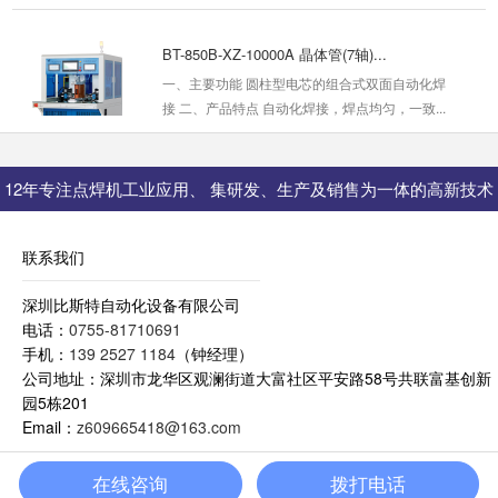
BT-850B-XZ-10000A 晶体管(7轴)...
一、主要功能 圆柱型电芯的组合式双面自动化焊
接 二、产品特点 自动化焊接，焊点均匀，一致...
2025-09-16
BT-280Y/290 移动电源全自动点焊机
12年专注点焊机工业应用、 集研发、生产及销售为一体的高新技术
一、主要功能 圆柱型电芯自动化焊接，可组合成
型企业
并联或串联 采用盘状卷料镍片，根据设定的长...
联系我们
2026-01-14
深圳比斯特自动化设备有限公司
BT-2113B 储能/动力电池组全自动生产线
电话：
0755-81710691
一、产品参数 设备功率 ...
手机：
139 2527 1184
（钟经理）
2026-01-14
公司地址：深圳市龙华区观澜街道大富社区平安路58号共联富基创新
园5栋201
Email：
z609665418@163.com
粤ICP备14041565号-1
BT-1418 单节自动点焊机
一、主要功能 圆柱型电芯自动测试电压内阻，自
在线咨询
拨打电话