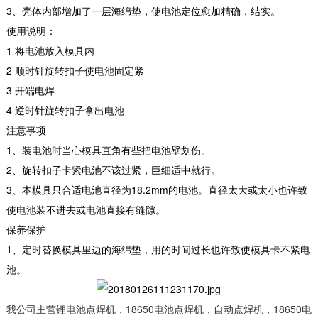
3、壳体内部增加了一层海绵垫，使电池定位愈加精确，结实。
使用说明：
1 将电池放入模具内
2 顺时针旋转扣子使电池固定紧
3 开端电焊
4 逆时针旋转扣子拿出电池
注意事项
1、装电池时当心模具直角有些把电池壁划伤。
2、旋转扣子卡紧电池不该过紧，巨细适中就行。
3、本模具只合适电池直径为18.2mm的电池。直径太大或太小也许致
使电池装不进去或电池直接有缝隙。
BT-100V 系列电池老化柜(回馈型)
保养保护
一、主要功能 用于电池组的充电和放电 具有恒
1、定时替换模具里边的海绵垫，用的时间过长也许致使模具卡不紧电
流恒压充电功能 通过对电池充放电循环，可以
检...
池。
2025-09-19
我公司主营锂电池点焊机，18650电池点焊机，自动点焊机，18650电
BT-CCD01-Al 电芯正负极检测机