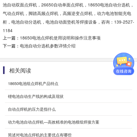
池自动双面点焊机，26650自动单面点焊机，18650电池自动分选机，
一、主要功能 圆柱型电芯装入模具或装入支架，
气动点焊机，脚踏高频点焊机，高频逆变点焊机，动力电池智能充电
自动识别电芯的正负极的方向和排布位置 防止应
急...
柜，电池自动分选机，电池自动面垫机等焊接设备，咨询：139-2527-
2025-09-19
1184
上一篇：
18650电池点焊机使用说明和操作注意事项
BT-1024 焊接性能综合测试器
下一篇：
电池自动分选机参数详情介绍
一、主要功能 点焊完成串并联后，测试总电压总
内阻，测试单串电压单串内阻 可通过接线排方式
测...
相关阅读
2025-09-19
18650电池组点焊机产品特点
BT-850B-10000A晶体管(5轴)双面...
一、主要功能 圆柱型电芯的组合式双面自动化焊
锂电池自动生产线的构成及现状
接 二、产品特点 自动化焊接，焊点均匀，一致...
2025-09-16
自动点焊机的压力是指什么
BT-FX11方形铝壳电芯自动分选机
动力电池自动点焊机—高效精准的电池模组焊接方案
一、主要功能 测试方型铝壳电芯的电压内阻 按
简述对电池点焊机的主要优点有哪些
设定的电压内阻数值自动分档 二、产品...