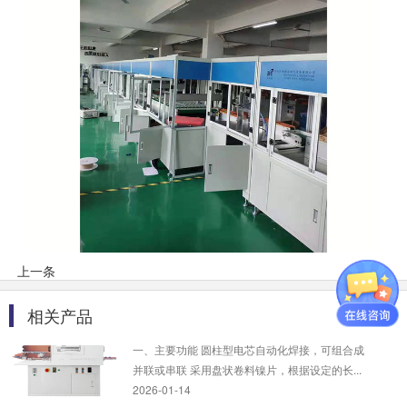
自动测试内阻、电压/自动扫码的自动化测试设
备...
2026-01-14
BT-24 串系列锂电池保护板测试仪
一、概述 BT 系列多功能保护板测试系统，主要
用于检 测动力电池保护板的各项功能指标是否在
参 ...
2025-09-19
BT-850B-XZ-10000A 晶体管(7轴)...
一、主要功能 圆柱型电芯的组合式双面自动化焊
接 二、产品特点 自动化焊接，焊点均匀，一致...
上一条
下一条
2025-09-16
相关产品
更多
BT-280Y/290 移动电源全自动点焊机
一、主要功能 圆柱型电芯自动化焊接，可组合成
并联或串联 采用盘状卷料镍片，根据设定的长...
2026-01-14