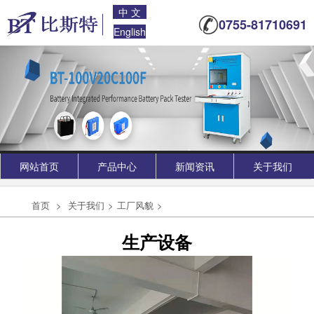
中 文
0755-81710691
English
BT-1616-10 电芯自动分选装盒机
一、主要功能 16×16胶盒装电芯，自动取出进入
内阻电压分选 分选后可增加喷码功能 ...
2026-01-14
网站首页
产品中心
新闻资讯
关于我们
储能电池组半自动化生产线
首页
>
关于我们
>
工厂风貌
>
一、主要功能 兼容18650/21700两款电芯 用于
动力 / 储能电池组的半自动化生产 按照设定电...
生产设备
2025-09-19
BT-DP1028分选机
一 、功能说明 BT-DP1028分选机是刀片锂电池