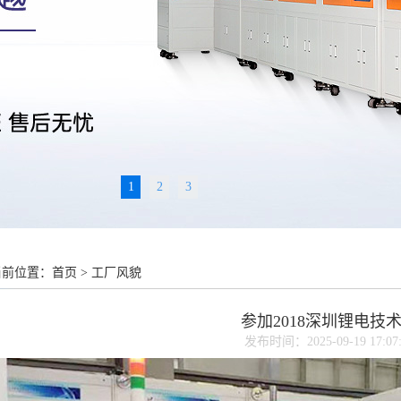
1
2
3
当前位置：
首页
>
工厂风貌
参加2018深圳锂电技
发布时间：2025-09-19 17:07: