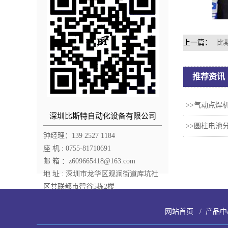
上一篇：
比
推荐资讯
>>气动点焊
深圳比斯特自动化设备有限公司
>>圆柱电池
钟经理：139 2527 1184
座 机 : 0755-81710691
邮 箱 ：z609665418@163.com
地 址 : 深圳市龙华区观澜街道库坑社
区共联都市智谷5栋2楼
网站首页
/
产品中